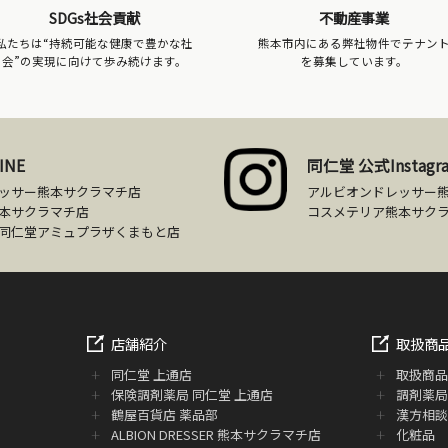
SDGs社会貢献
不動産事業
私たちは“持続可能な健康で豊かな社
熊本市内にある弊社物件でテナン
会”の実現に向けて歩み続けます。
を募集しています。
INE
同仁堂 公式Instagr
ッサー熊本サクラマチ店
アルビオンドレッサー
本サクラマチ店
コスメテリア熊本サク
同仁堂アミュプラザくまもと店
店舗紹介
取扱商
同仁堂 上通店
取扱商
保険調剤薬局 同仁堂 上通店
調剤薬局
鶴屋百貨店 薬品部
漢方相
ALBION DRESSER 熊本サクラマチ店
化粧品