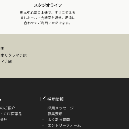
スタジオライフ
ト
熊本中心部の上通で、すぐに使える
貸しホール・会議室を運営。用途に
合わせてご利用いただけます。
am
熊本サクラマチ店
ラマチ店
品
採用情報
品のご紹介
採用メッセージ
・OTC医薬品
募集要項
談薬局
よくある質問
エントリーフォーム