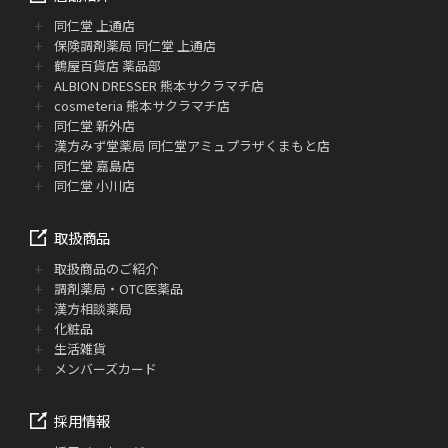
同仁堂 上通店
保険調剤薬局 同仁堂 上通店
鶴屋百貨店 薬品部
ALBION DRESSER 熊本サクラマチ店
cosmeteria 熊本サクラマチ店
同仁堂 新外店
漢方みず堂薬局 同仁堂アミュプラザくまもと店
同仁堂 嘉島店
同仁堂 小川店
取扱商品
取扱商品のご紹介
調剤薬局・OTC医薬品
漢方相談薬局
化粧品
生活雑貨
メンバーズカード
採用情報