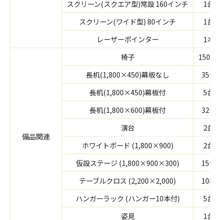
スクリーン(スクエア型)常設 160インチ
1台
スクリーン(ワイド型) 80インチ
1台
レーザーポインター
1本
椅子
150 脚
長机(1,800×450)幕板なし
35台
長机(1,800×450)幕板付
5台
長机(1,800×600)幕板付
32台
演台
2台
備品関連
ホワイトボード (1,800×900)
2台
仮設ステージ (1,800×900×300)
15台
テーブルクロス (2,200×2,000)
10枚
ハンガーラック (ハンガー10本付)
5台
姿見
1台