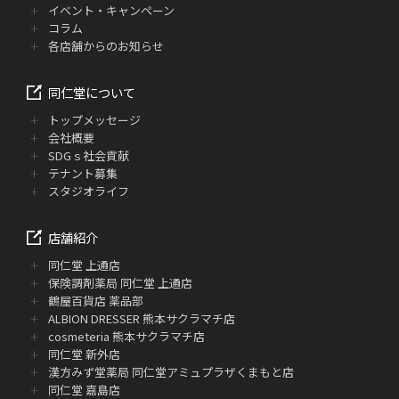
イベント・キャンペーン
コラム
各店舗からのお知らせ
同仁堂について
トップメッセージ
会社概要
SDGｓ社会貢献
テナント募集
スタジオライフ
店舗紹介
同仁堂 上通店
保険調剤薬局 同仁堂 上通店
鶴屋百貨店 薬品部
ALBION DRESSER 熊本サクラマチ店
cosmeteria 熊本サクラマチ店
同仁堂 新外店
漢方みず堂薬局 同仁堂アミュプラザくまもと店
同仁堂 嘉島店