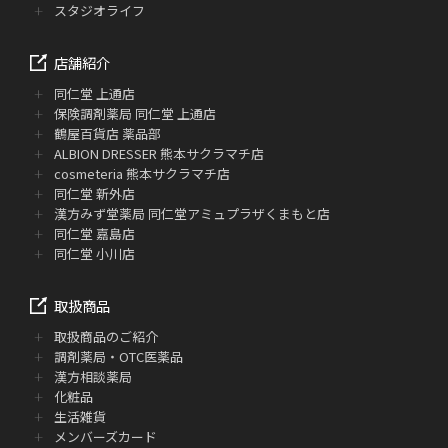
スタジオライフ
店舗紹介
同仁堂 上通店
保険調剤薬局 同仁堂 上通店
鶴屋百貨店 薬品部
ALBION DRESSER 熊本サクラマチ店
cosmeteria 熊本サクラマチ店
同仁堂 新外店
漢方みず堂薬局 同仁堂アミュプラザくまもと店
同仁堂 嘉島店
同仁堂 小川店
取扱商品
取扱商品のご紹介
調剤薬局・OTC医薬品
漢方相談薬局
化粧品
生活雑貨
メンバーズカード