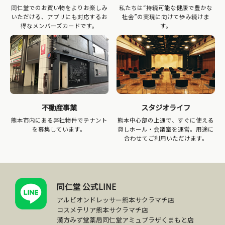
同仁堂でのお買い物をよりお楽しみ
私たちは“持続可能な健康で豊かな
いただける、アプリにも対応するお
社会”の実現に向けて歩み続けま
得なメンバーズカードです。
す。
不動産事業
スタジオライフ
熊本市内にある弊社物件でテナント
熊本中心部の上通で、すぐに使える
を募集しています。
貸しホール・会議室を運営。用途に
合わせてご利用いただけます。
同仁堂 公式LINE
アルビオンドレッサー熊本サクラマチ店
コスメテリア熊本サクラマチ店
漢方みず堂薬局同仁堂アミュプラザくまもと店